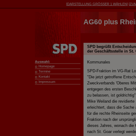
[
DARSTELLUNG
GRÖSSER 1
WÄHLEN
] [
ZU
AG60 plus Rhei
SPD begrüßt Entscheidun
der Geschäftsstelle in St
Kommunales
Auswahl:
Homepage
SPD-Fraktion im VG-Rat Lo
Termine
"Die jetzt getroffene Ents
Kontakt
Impressum
Zweckverbands 'Oberes Mitt
entgegen des ersten Besch
zu belassen, ist goldrichti
Mike Weiland die revidierte
erleichtert, dass die Sach
für die rechte Rheinseite 
Fraktion nach der ursprüng
dieses Jahres, wonach die 
nach St. Goar verlegt werde