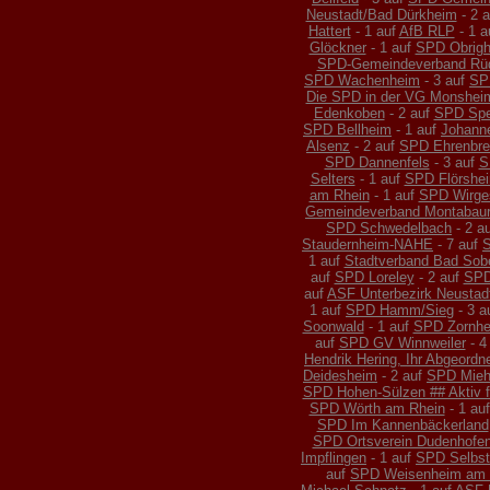
Neustadt/Bad Dürkheim
- 2 
Hattert
- 1 auf
AfB RLP
- 1 a
Glöckner
- 1 auf
SPD Obrigh
SPD-Gemeindeverband Rü
SPD Wachenheim
- 3 auf
SP
Die SPD in der VG Monshei
Edenkoben
- 2 auf
SPD Spe
SPD Bellheim
- 1 auf
Johann
Alsenz
- 2 auf
SPD Ehrenbrei
SPD Dannenfels
- 3 auf
S
Selters
- 1 auf
SPD Flörshe
am Rhein
- 1 auf
SPD Wirge
Gemeindeverband Montabau
SPD Schwedelbach
- 2 a
Staudernheim-NAHE
- 7 auf
1 auf
Stadtverband Bad Sob
auf
SPD Loreley
- 2 auf
SPD
auf
ASF Unterbezirk Neustad
1 auf
SPD Hamm/Sieg
- 3 a
Soonwald
- 1 auf
SPD Zornh
auf
SPD GV Winnweiler
- 4
Hendrik Hering, Ihr Abgeordn
Deidesheim
- 2 auf
SPD Mieh
SPD Hohen-Sülzen ## Aktiv fü
SPD Wörth am Rhein
- 1 au
SPD Im Kannenbäckerland
SPD Ortsverein Dudenhofe
Impflingen
- 1 auf
SPD Selbst
auf
SPD Weisenheim am