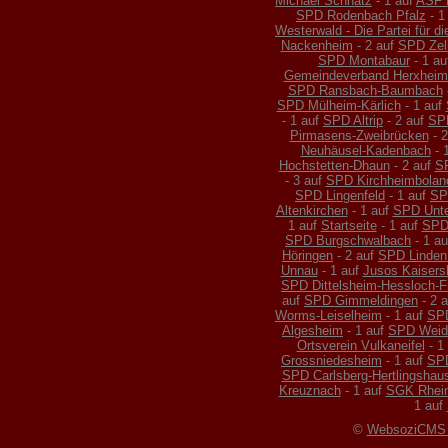
Michael Schnatz
- 1 auf
ASF K
SPD Rodenbach Pfalz
- 1
Westerwald - Die Partei für 
Nackenheim
- 2 auf
SPD Zell
SPD Montabaur
- 1 a
Gemeindeverband Herxhei
SPD Ransbach-Baumbach
SPD Mülheim-Kärlich
- 1 auf
- 1 auf
SPD Altrip
- 2 auf
SPD
Pirmasens-Zweibrücken
- 2
Neuhäusel-Kadenbach
- 
Hochstetten-Dhaun
- 2 auf
S
- 3 auf
SPD Kirchheimbolan
SPD Lingenfeld
- 1 auf
SP
Altenkirchen
- 1 auf
SPD Unte
1 auf
Startseite
- 1 auf
SPD
SPD Burgschwalbach
- 1 a
Höringen
- 2 auf
SPD Linden 
Unnau
- 1 auf
Jusos Kaisersl
SPD Dittelsheim-Hessloch-F
auf
SPD Gimmeldingen
- 2 
Worms-Leiselheim
- 1 auf
SP
Algesheim
- 1 auf
SPD Weid
Ortsverein Vulkaneifel
- 1
Grossniedesheim
- 1 auf
SPD
SPD Carlsberg-Hertlingshau
Kreuznach
- 1 auf
SGK Rhein
1 auf
©
WebsoziCMS 