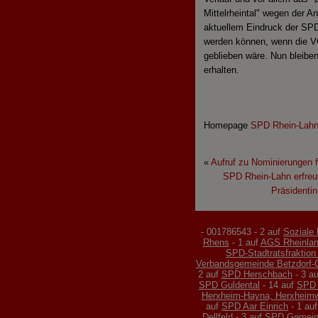
Mittelrheintal" wegen der A
aktuellem Eindruck der SPD
werden können, wenn die V
geblieben wäre. Nun bleiben 
erhalten.
Homepage
SPD Rhein-Lah
«
Aufruf zu Nominierungen 
SPD Rhein-Lahn erfreu
Präsidenti
- 001786543 - 2 auf
Soziale P
Rhens
- 1 auf
AGS Rheinlan
SPD-Stadtratsfraktion
Verbandsgemeinde Betzdorf-
2 auf
SPD Herschbach
- 3 a
SPD Guldental
- 14 auf
SPD 
Herxheim-Hayna, Herxheim
auf
SPD Aar Einrich
- 1 au
Dellfeld
- 3 auf
SPD Gemeind