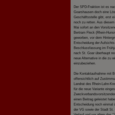
Der SPD-Fraktion ist es nac
Goarshausen doch eine Lös
Geschäftsstelle gibt, erst 
noch zu retten. Aus diesem
Mai sofort an den Vorsitze
Bertram Fleck (Rhein-Hunsr
geworben, vor dem Hinterg
Entscheidung der Aufsichts-
Beschlussfassung im Frühja
nach St. Goar überhaupt rec
neue Alternative in die zu
einzubeziehen.
Die Kontaktaufnahme mit Be
offensichtlich auf Zustimm
Landrat des Rhein-Lahn-Kre
für die neue Variante einges
Zweckverbandsvorsitzenden.
einen Beitrag geleistet hab
Entscheidung noch einmal 
der VG sowie der Stadt St
Verlauf und vor allem das "