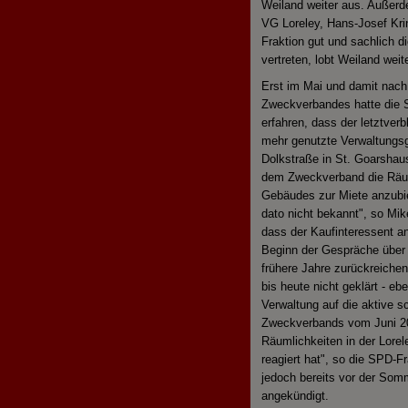
Weiland weiter aus. Außerd
VG Loreley, Hans-Josef Kri
Fraktion gut und sachlich d
vertreten, lobt Weiland weite
Erst im Mai und damit nach
Zweckverbandes hatte die 
erfahren, dass der letztverb
mehr genutzte Verwaltungs
Dolkstraße in St. Goarshau
dem Zweckverband die Räum
Gebäudes zur Miete anzubie
dato nicht bekannt", so Mike
dass der Kaufinteressent an
Beginn der Gespräche über 
frühere Jahre zurückreiche
bis heute nicht geklärt - e
Verwaltung auf die aktive sc
Zweckverbands vom Juni 20
Räumlichkeiten in der Lorele
reagiert hat", so die SPD-F
jedoch bereits vor der Som
angekündigt.